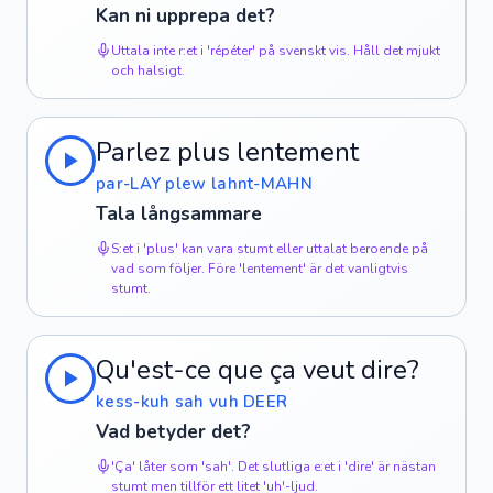
Kan ni upprepa det?
Uttala inte r:et i 'répéter' på svenskt vis. Håll det mjukt
och halsigt.
Parlez plus lentement
par-LAY plew lahnt-MAHN
Tala långsammare
S:et i 'plus' kan vara stumt eller uttalat beroende på
vad som följer. Före 'lentement' är det vanligtvis
stumt.
Qu'est-ce que ça veut dire?
kess-kuh sah vuh DEER
Vad betyder det?
'Ça' låter som 'sah'. Det slutliga e:et i 'dire' är nästan
stumt men tillför ett litet 'uh'-ljud.