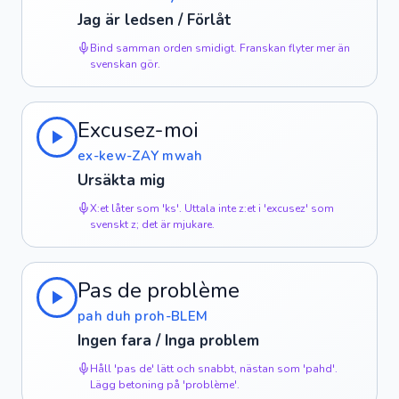
Jag är ledsen / Förlåt
Bind samman orden smidigt. Franskan flyter mer än
svenskan gör.
Excusez-moi
ex-kew-ZAY mwah
Ursäkta mig
X:et låter som 'ks'. Uttala inte z:et i 'excusez' som
svenskt z; det är mjukare.
Pas de problème
pah duh proh-BLEM
Ingen fara / Inga problem
Håll 'pas de' lätt och snabbt, nästan som 'pahd'.
Lägg betoning på 'problème'.