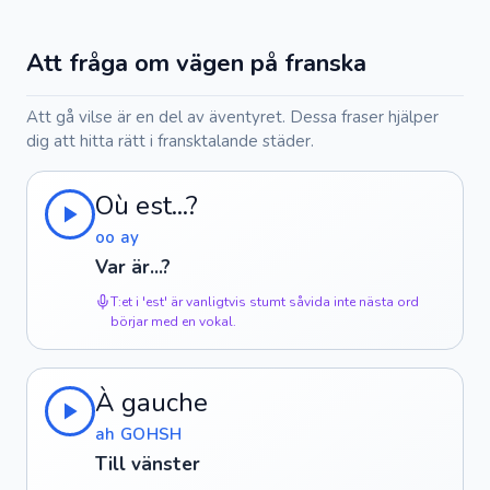
Att fråga om vägen på franska
Att gå vilse är en del av äventyret. Dessa fraser hjälper
dig att hitta rätt i fransktalande städer.
Où est...?
oo ay
Var är...?
T:et i 'est' är vanligtvis stumt såvida inte nästa ord
börjar med en vokal.
À gauche
ah GOHSH
Till vänster