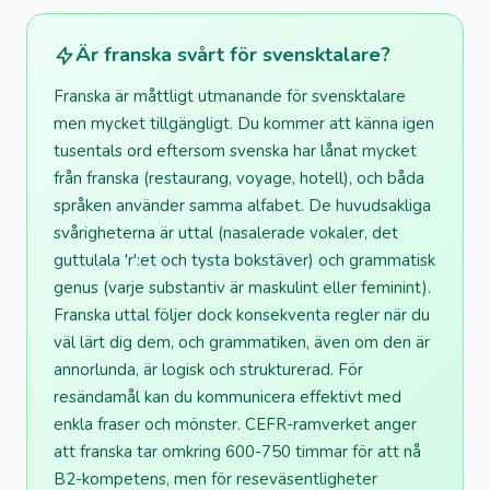
Är franska svårt för svensktalare?
Franska är måttligt utmanande för svensktalare
men mycket tillgängligt. Du kommer att känna igen
tusentals ord eftersom svenska har lånat mycket
från franska (restaurang, voyage, hotell), och båda
språken använder samma alfabet. De huvudsakliga
svårigheterna är uttal (nasalerade vokaler, det
guttulala 'r':et och tysta bokstäver) och grammatisk
genus (varje substantiv är maskulint eller feminint).
Franska uttal följer dock konsekventa regler när du
väl lärt dig dem, och grammatiken, även om den är
annorlunda, är logisk och strukturerad. För
resändamål kan du kommunicera effektivt med
enkla fraser och mönster. CEFR-ramverket anger
att franska tar omkring 600-750 timmar för att nå
B2-kompetens, men för reseväsentligheter