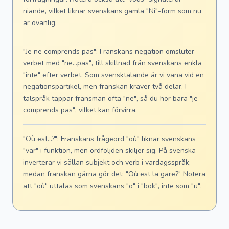
niande, vilket liknar svenskans gamla "Ni"-form som nu
är ovanlig.
"Je ne comprends pas": Franskans negation omsluter
verbet med "ne...pas", till skillnad från svenskans enkla
"inte" efter verbet. Som svensktalande är vi vana vid en
negationspartikel, men franskan kräver två delar. I
talspråk tappar fransmän ofta "ne", så du hör bara "je
comprends pas", vilket kan förvirra.
"Où est...?": Franskans frågeord "où" liknar svenskans
"var" i funktion, men ordföljden skiljer sig. På svenska
inverterar vi sällan subjekt och verb i vardagsspråk,
medan franskan gärna gör det: "Où est la gare?" Notera
att "où" uttalas som svenskans "o" i "bok", inte som "u".