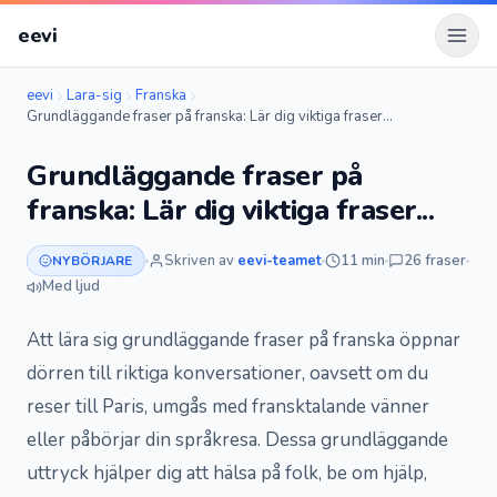
eevi
Öppn
eevi
Lara-sig
Franska
Grundläggande fraser på franska: Lär dig viktiga fraser...
Grundläggande fraser på
franska: Lär dig viktiga fraser...
Skriven av
eevi-teamet
11 min
26 fraser
NYBÖRJARE
Med ljud
Att lära sig grundläggande fraser på franska öppnar
dörren till riktiga konversationer, oavsett om du
reser till Paris, umgås med fransktalande vänner
eller påbörjar din språkresa. Dessa grundläggande
uttryck hjälper dig att hälsa på folk, be om hjälp,