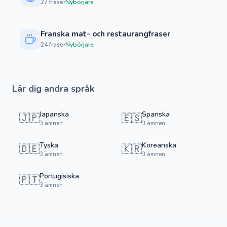
27 fraser
Nybörjare
Franska mat- och restaurangfraser
24 fraser
Nybörjare
Lär dig andra språk
Japanska
Spanska
🇯🇵
🇪🇸
3 ämnen
3 ämnen
Tyska
Koreanska
🇩🇪
🇰🇷
3 ämnen
3 ämnen
Portugisiska
🇵🇹
3 ämnen