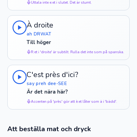
Uttala inte e:et i slutet. Det är stumt.
À droite
ah DRWAT
Till höger
R:et i 'droite' är subtilt. Rulla det inte som på spanska.
C'est près d'ici?
say preh dee-SEE
Är det nära här?
Accenten på 'près' gör att è:et låter som ä i 'bädd'.
Att beställa mat och dryck