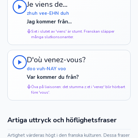
Je viens de...
zhuh vee-EHN duh
Jag kommer från...
S:et i slutet av 'viens' är stumt. Franskan släpper
många slutkonsonanter.
D'où venez-vous?
doo vuh-NAY voo
Var kommer du från?
Öva på liaisonen: det stumma z:et i 'venez' blir hörbart
före 'vous'.
Artiga uttryck och höflighetsfraser
Artighet värderas högt i den franska kulturen. Dessa fraser