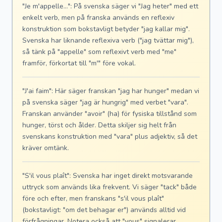
"Je m'appelle...": På svenska säger vi "Jag heter" med ett
enkelt verb, men på franska används en reflexiv
konstruktion som bokstavligt betyder "jag kallar mig".
Svenska har liknande reflexiva verb ("jag tvättar mig"),
så tänk på "appelle" som reflexivt verb med "me"
framför, förkortat till "m'" före vokal.
"J'ai faim": Här säger franskan "jag har hunger" medan vi
på svenska säger "jag är hungrig" med verbet "vara".
Franskan använder "avoir" (ha) för fysiska tillstånd som
hunger, törst och ålder. Detta skiljer sig helt från
svenskans konstruktion med "vara" plus adjektiv, så det
kräver omtänk.
"S'il vous plaît": Svenska har inget direkt motsvarande
uttryck som används lika frekvent. Vi säger "tack" både
före och efter, men franskans "s'il vous plaît"
(bokstavligt: "om det behagar er") används alltid vid
förfrågningar. Notera också att "vous" signalerar