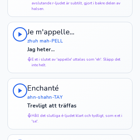
avslutande r-ljudet är subtilt, gjort i bakre delen av
halsen.
Je m'appelle...
zhuh mah-PELL
Jag heter...
E:et i slutet av 'appelle' uttalas som 'eh'. Släpp det
inte helt.
Enchanté
ahn-shahn-TAY
Trevligt att träffas
Håll det slutliga é-ljudet klart och tydligt, som e:et i
'se'.