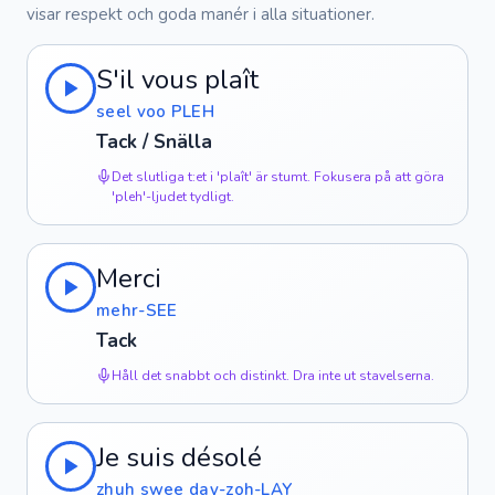
visar respekt och goda manér i alla situationer.
S'il vous plaît
seel voo PLEH
Tack / Snälla
Det slutliga t:et i 'plaît' är stumt. Fokusera på att göra
'pleh'-ljudet tydligt.
Merci
mehr-SEE
Tack
Håll det snabbt och distinkt. Dra inte ut stavelserna.
Je suis désolé
zhuh swee day-zoh-LAY