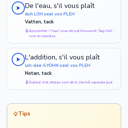
De l'eau, s'il vous plaît
duh LOH seel voo PLEH
Vatten, tack
Apostrofen i 'l'eau' visar att e:et försvunnit. Säg 'loh'
som en stavelse.
L'addition, s'il vous plaît
lah-dee-SYOHN seel voo PLEH
Notan, tack
Dubbel-d:et uttalas som ett d, inte två separata ljud.
Tips