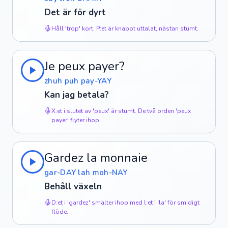
Det är för dyrt
Håll 'trop' kort. P:et är knappt uttalat, nästan stumt.
Je peux payer?
zhuh puh pay-YAY
Kan jag betala?
X:et i slutet av 'peux' är stumt. De två orden 'peux
payer' flyter ihop.
Gardez la monnaie
gar-DAY lah moh-NAY
Behåll växeln
D:et i 'gardez' smälter ihop med l:et i 'la' för smidigt
flöde.