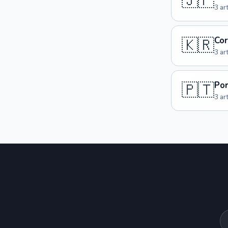
🇯🇵
3 ar
🇰🇷
Co
3 ar
🇵🇹
Po
3 ar