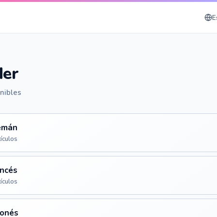
E
der
nibles
emán
tículos
ncés
tículos
ponés