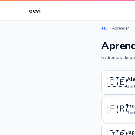
eevi
eevi
Aprender
Apren
5 idiomas dispo
🇩🇪
Al
3 ar
🇫🇷
Fra
3 ar
Ja