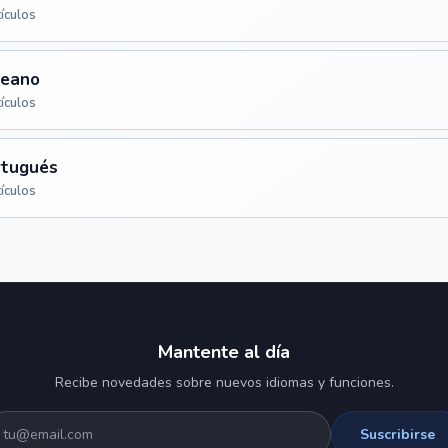
tículos
reano
tículos
rtugués
tículos
Mantente al día
Recibe novedades sobre nuevos idiomas y funciones.
Suscribirse