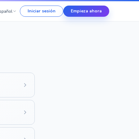
Iniciar sesión
Empieza ahora
spañol