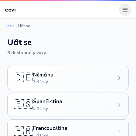
eevi
Otev
eevi
Učit se
Učit se
6 dostupné jazyky
🇩🇪
Němčina
3 články
🇪🇸
Španělština
3 články
🇫🇷
Francouzština
3 články