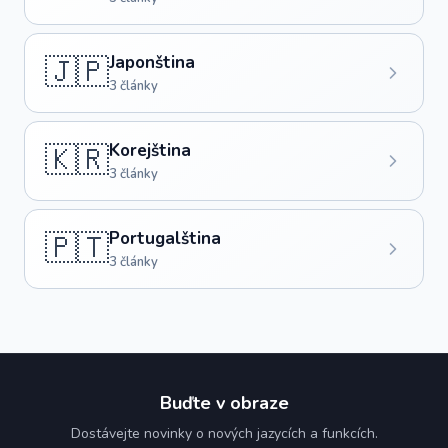
🇯🇵
Japonština
3 články
🇰🇷
Korejština
3 články
🇵🇹
Portugalština
3 články
Buďte v obraze
Dostávejte novinky o nových jazycích a funkcích.